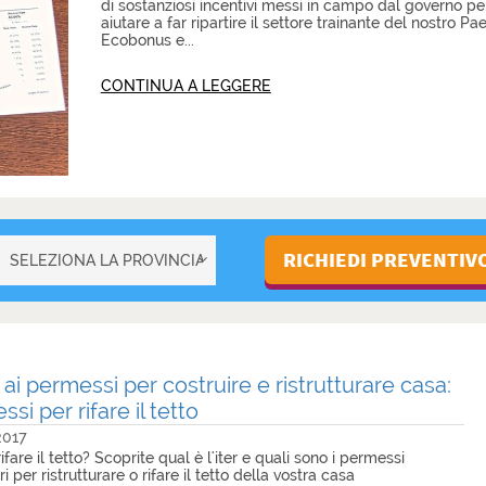
di sostanziosi incentivi messi in campo dal governo pe
aiutare a far ripartire il settore trainante del nostro Pa
Ecobonus e...
CONTINUA A LEGGERE
e?
ai permessi per costruire e ristrutturare casa:
si per rifare il tetto
2017
ifare il tetto? Scoprite qual è l'iter e quali sono i permessi
i per ristrutturare o rifare il tetto della vostra casa