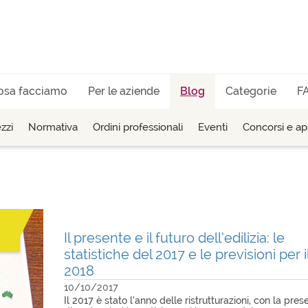
osa facciamo
Per le aziende
Blog
Categorie
F
zzi
Normativa
Ordini professionali
Eventi
Concorsi e ap
Il presente e il futuro dell’edilizia: le
statistiche del 2017 e le previsioni per i
2018
10/10/2017
Il 2017 è stato l’anno delle ristrutturazioni, con la pre