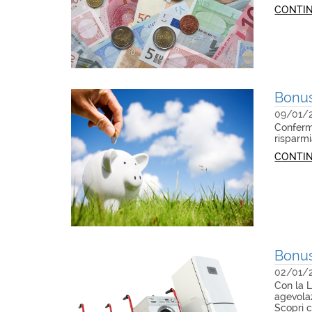
CONTIN
Bonus
09/01/
Conferm
risparmi
CONTIN
Bonus
02/01/
Con la L
agevolaz
Scopri c