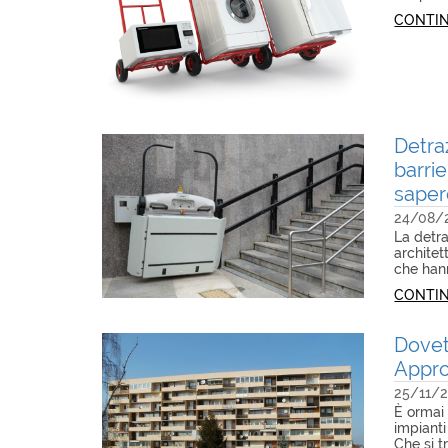
CONTIN
Detra
barrie
saper
24/08/
La detra
architet
che hann
CONTIN
Dovet
Approf
25/11/
È ormai 
impiant
Che si tr