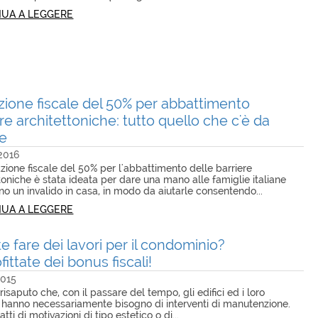
UA A LEGGERE
zione fiscale del 50% per abbattimento
re architettoniche: tutto quello che c'è da
e
2016
zione fiscale del 50% per l'abbattimento delle barriere
toniche è stata ideata per dare una mano alle famiglie italiane
o un invalido in casa, in modo da aiutarle consentendo...
UA A LEGGERE
e fare dei lavori per il condominio?
ittate dei bonus fiscali!
2015
risaputo che, con il passare del tempo, gli edifici ed i loro
i hanno necessariamente bisogno di interventi di manutenzione.
atti di motivazioni di tipo estetico o di...