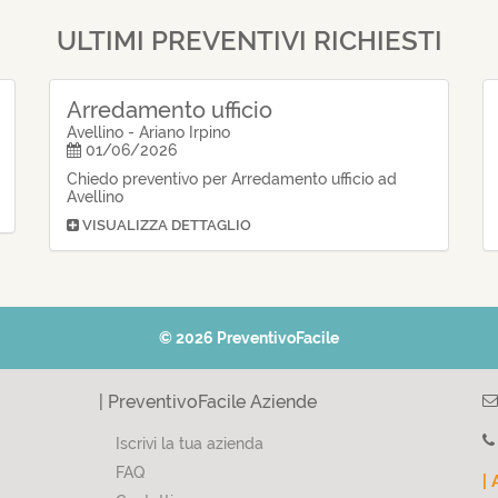
ULTIMI PREVENTIVI RICHIESTI
Arredamento ufficio
Cancel
Avellino - Ariano Irpino
Ravenna 
01/06/2026
04/03
Chiedo preventivo per Arredamento ufficio ad
Chiedo pr
Avellino
Ravenna
VISUALIZZA DETTAGLIO
VISUAL
© 2026 PreventivoFacile
| PreventivoFacile Aziende
Iscrivi la tua azienda
FAQ
| 