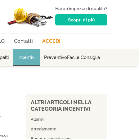
Hai un'impresa di qualità?
Scopri di più
AQ
Contatti
ACCEDI
palti
Incentivi
PreventivoFacile Consiglia
ALTRI ARTICOLI NELLA
CATEGORIA INCENTIVI
l
Allarmi
Arredamento
senza
Bonus e agevolazioni