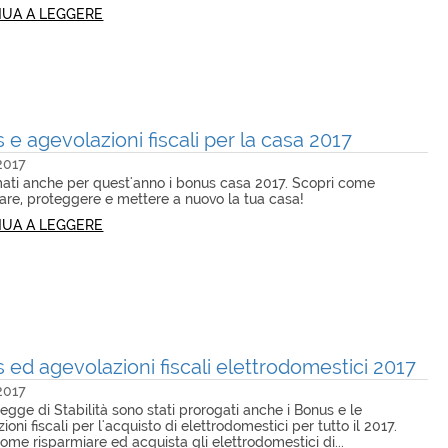
UA A LEGGERE
 e agevolazioni fiscali per la casa 2017
2017
ati anche per quest'anno i bonus casa 2017. Scopri come
are, proteggere e mettere a nuovo la tua casa!
UA A LEGGERE
 ed agevolazioni fiscali elettrodomestici 2017
2017
egge di Stabilità sono stati prorogati anche i Bonus e le
ioni fiscali per l'acquisto di elettrodomestici per tutto il 2017.
ome risparmiare ed acquista gli elettrodomestici di...