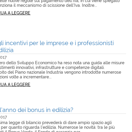
elle nuove regole sul pagamento dell’Iva, in cui viene spiegato
ziona il meccanismo di scissione dell’Iva. Inoltre...
UA A LEGGERE
gli incentivi per le imprese e i professionisti
dilizia
2017
tero dello Sviluppo Economico ha reso nota una guida alle misure
stimenti innovativi, infrastrutture e competenze digitali.
bito del Piano nazionale Industria vengono introdotte numerose
ioni volte a incrementare...
UA A LEGGERE
l’anno dei bonus in edilizia?
2017
ima legge di bilancio prevederà di dare ampio spazio agli
i per quanto riguarda l’edilizia. Numerose le novità: tra le più
ti il Bonus Verde, il Fondo di garanzia per...