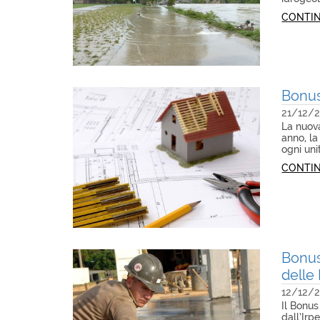
CONTIN
Bonus
21/12/
La nuov
anno, la
ogni uni
CONTIN
Bonus
delle
12/12/
Il Bonus
dall’Irp