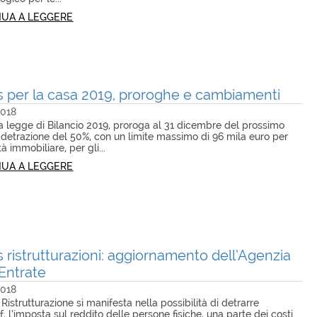
UA A LEGGERE
 per la casa 2019, proroghe e cambiamenti
2018
a legge di Bilancio 2019, proroga al 31 dicembre del prossimo
 detrazione del 50%, con un limite massimo di 96 mila euro per
tà immobiliare, per gli...
UA A LEGGERE
 ristrutturazioni: aggiornamento dell’Agenzia
 Entrate
2018
 Ristrutturazione si manifesta nella possibilità di detrarre
ef, l’imposta sul reddito delle persone fisiche, una parte dei costi