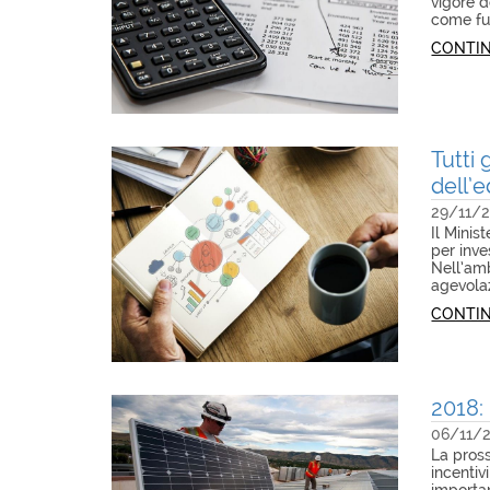
vigore d
come fun
CONTIN
Tutti 
dell’e
29/11/
Il Minis
per inve
Nell’am
agevolaz
CONTIN
2018: 
06/11/
La pross
incentiv
importan