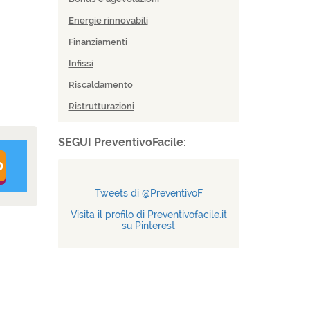
Energie rinnovabili
Finanziamenti
Infissi
Riscaldamento
Ristrutturazioni
SEGUI PreventivoFacile:
Tweets di @PreventivoF
Visita il profilo di Preventivofacile.it
su Pinterest