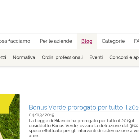
osa facciamo
Per le aziende
Blog
Categorie
F
zzi
Normativa
Ordini professionali
Eventi
Concorsi e ap
Bonus Verde prorogato per tutto il 20
04/03/2019
La Legge di Bilancio ha prorogato per tutto il 2019 il
cosiddetto Bonus Verde, ovvero la detrazione del 36% 
spese effettuate per gli interventi di sistemazione a ve
aree...