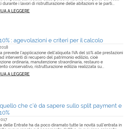
 durante i lavori di ristrutturazione delle abitazioni e le parti...
UA A LEGGERE
 10% : agevolazioni e criteri per il calcolo
2018
 prevede l’applicazione dell’aliquota IVA del 10% alle prestazioni
 ad interventi di recupero del patrimonio edilizio, cioè
ione ordinaria, manutenzione straordinaria, restauro e
nto conservativo, ristrutturazione edilizia realizzata su...
UA A LEGGERE
 quello che c’è da sapere sullo split payment e
 10%
2017
a delle Entrate ha da poco diramato tutte le novità sull’entrata in