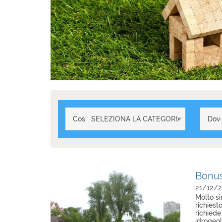
Cosa?
Dov
Bonus
21/12/
Molto si
richiest
richiede
idrogeol