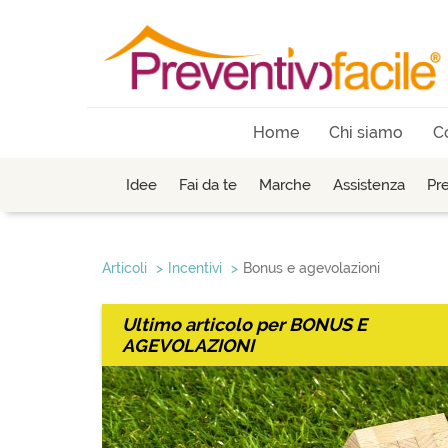
Home
Chi siamo
C
Idee
Fai da te
Marche
Assistenza
Pre
Articoli
Incentivi
Bonus e agevolazioni
Ultimo articolo per
BONUS E
AGEVOLAZIONI