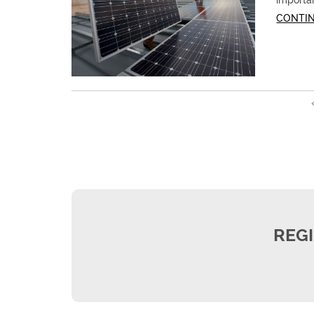
CONTIN
REGI