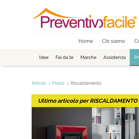
Home
Chi siamo
C
Idee
Fai da te
Marche
Assistenza
Pr
Articoli
Prezzi
Riscaldamento
Ultimo articolo per
RISCALDAMENTO