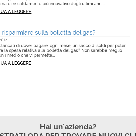
ema di riscaldamento più innovativo degli ultimi anni...
UA A LEGGERE
risparmiare sulla bolletta del gas?
2014
 stancati di dover pagare, ogni mese, un sacco di soldi per poter
e la spesa relativa alla bolletta del gas? Non sarebbe meglio
un rimedio che vi permetta...
UA A LEGGERE
Hai un'azienda?
STRATI ORA PER TROVARE NUOVI CL