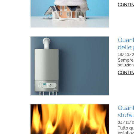
CONTIN
Quant
delle
18/10/
Sempre p
soluzion
CONTIN
Quant
stufa 
24/11/
Tutto qu
install