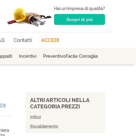
Hai un'impresa di qualità?
Scopri di più
AQ
Contatti
ACCEDI
ppalti
Incentivi
PreventivoFacile Consiglia
ALTRI ARTICOLI NELLA
za
CATEGORIA PREZZI
Infissi
Riscaldamento
niera
ra...