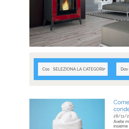
Cosa?
Dov
Come 
cond
28/11/
Avete m
insieme 