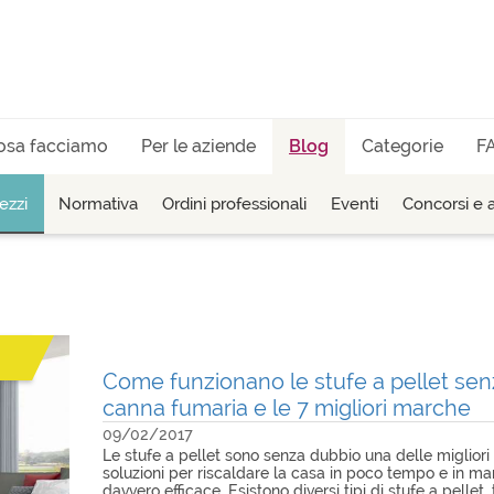
osa facciamo
Per le aziende
Blog
Categorie
F
ezzi
Normativa
Ordini professionali
Eventi
Concorsi e a
Come funzionano le stufe a pellet sen
canna fumaria e le 7 migliori marche
09/02/2017
Le stufe a pellet sono senza dubbio una delle migliori
soluzioni per riscaldare la casa in poco tempo e in ma
davvero efficace. Esistono diversi tipi di stufe a pellet, t