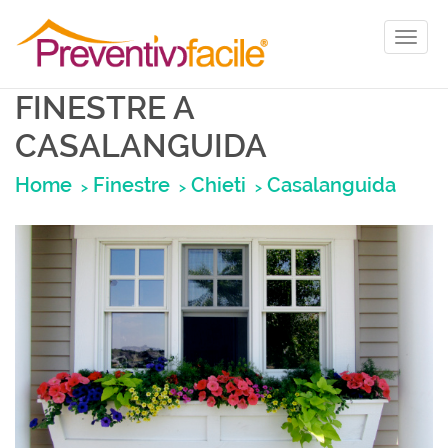
Toggl
naviga
FINESTRE A
CASALANGUIDA
Home
Finestre
Chieti
Casalanguida