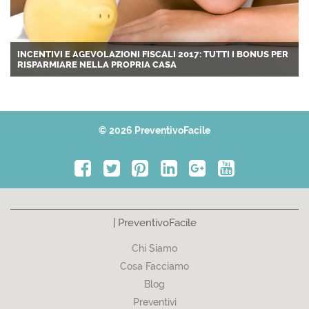
Preventivo per Finestre Tufillo
Preventivo per Finestre Vacri
Preventivo per Finestre Vasto
Preventivo per Finestre Villa Santa Maria
Preventivo per Finestre Villalfonsina
INCENTIVI E AGEVOLAZIONI FISCALI 2017: TUTTI I BONUS PER
RISPARMIARE NELLA PROPRIA CASA
Preventivo per Finestre Villamagna
© 2026 PreventivoFacile
| PreventivoFacile
Chi Siamo
Cosa Facciamo
Blog
Preventivi