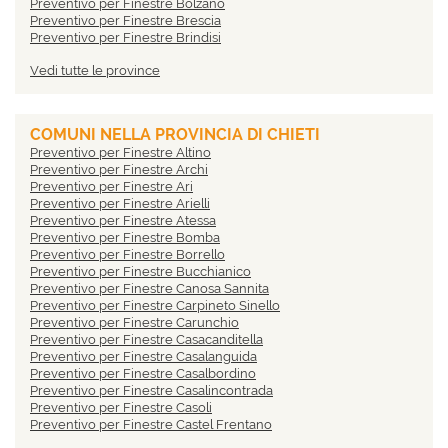
Preventivo per Finestre Bolzano
Preventivo per Finestre Brescia
Preventivo per Finestre Brindisi
Preventivo per Finestre Cagliari
Vedi tutte le province
Preventivo per Finestre Caltanissetta
Preventivo per Finestre Campobasso
Preventivo per Finestre Carbonia-Iglesias
Preventivo per Finestre Caserta
COMUNI NELLA PROVINCIA DI CHIETI
Preventivo per Finestre Catania
Preventivo per Finestre Altino
Preventivo per Finestre Catanzaro
Preventivo per Finestre Archi
Preventivo per Finestre Como
Preventivo per Finestre Ari
Preventivo per Finestre Cosenza
Preventivo per Finestre Arielli
Preventivo per Finestre Cremona
Preventivo per Finestre Atessa
Preventivo per Finestre Crotone
Preventivo per Finestre Bomba
Preventivo per Finestre Cuneo
Preventivo per Finestre Borrello
Preventivo per Finestre Enna
Preventivo per Finestre Bucchianico
Preventivo per Finestre Fermo
Preventivo per Finestre Canosa Sannita
Preventivo per Finestre Ferrara
Preventivo per Finestre Carpineto Sinello
Preventivo per Finestre Firenze
Preventivo per Finestre Carunchio
Preventivo per Finestre Foggia
Preventivo per Finestre Casacanditella
Preventivo per Finestre Forlì-Cesena
Preventivo per Finestre Casalanguida
Preventivo per Finestre Frosinone
Preventivo per Finestre Casalbordino
Preventivo per Finestre Genova
Preventivo per Finestre Casalincontrada
Preventivo per Finestre Gorizia
Preventivo per Finestre Casoli
Preventivo per Finestre Grosseto
Preventivo per Finestre Castel Frentano
Preventivo per Finestre Imperia
Preventivo per Finestre Castelguidone
Preventivo per Finestre Isernia