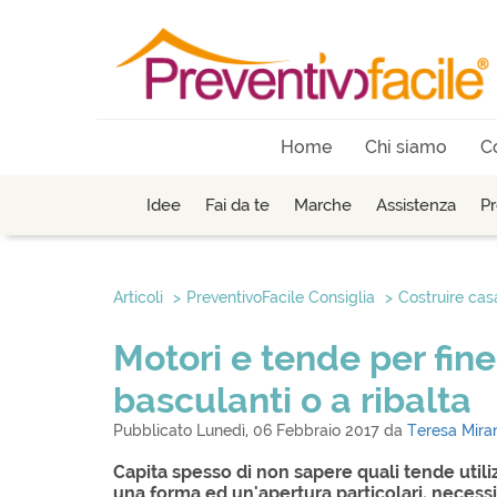
Home
Chi siamo
C
Idee
Fai da te
Marche
Assistenza
Pr
Articoli
PreventivoFacile Consiglia
Costruire cas
Motori e tende per finest
basculanti o a ribalta
Pubblicato Lunedì, 06 Febbraio 2017 da
Teresa Mira
Capita spesso di non sapere quali tende utiliz
una forma ed un'apertura particolari, necessit