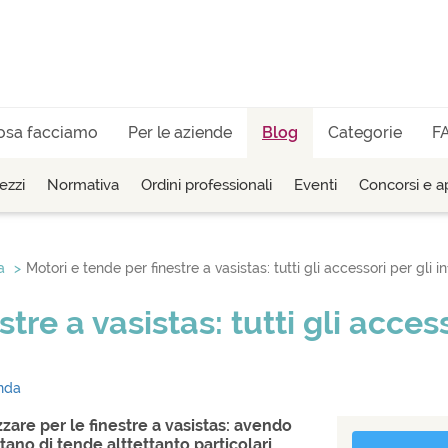
osa facciamo
Per le aziende
Blog
Categorie
F
ezzi
Normativa
Ordini professionali
Eventi
Concorsi e ap
a
Motori e tende per finestre a vasistas: tutti gli accessori per gli in
re a vasistas: tutti gli accesso
nda
zare per le finestre a vasistas: avendo
ano di tende alttettanto particolari.