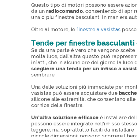
Questo tipo di motori possono essere azion
da un
radiocomando
, consentendo di apr
una o più finestre basculanti in maniera au
Oltre al motore, le
finestre a vasistas
posson
Tende per finestre
basculanti
Se da una parte è vero che vengono scelte pe
molta luce, dall’altra questo può rappresen
infatti, che in alcune ore del giorno la luce 
scegliere una tenda per un infisso a vasis
sembrare.
Una delle soluzioni più immediate per mont
vasistas può essere acquistare due
bacche
silicone alle estremità, che consentano alle 
cornice della finestra.
Un’altra soluzione efficace
è installare de
possono essere integrate nell’infisso stess
leggere, ma soprattutto facili da installare 
piccole dimensioni; possono scorrere libe