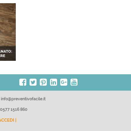
ANATO:
ERE
info@preventivofacile.it
0577 1516 860
ACCEDI |