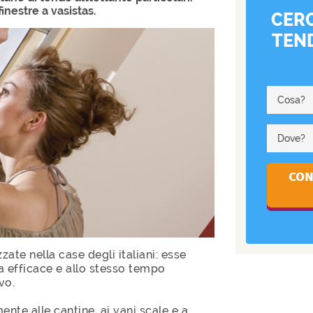
inestre a vasistas.
CERC
TEND
Cosa?
Dove?
ate nella case degli italiani: esse
a efficace e allo stesso tempo
vo.
nte alle cantine, ai vani scale e a