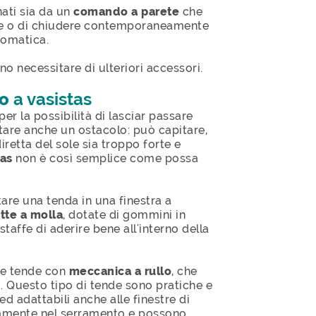
ati sia da un
comando a parete
che
ire o di chiudere contemporaneamente
tomatica.
o necessitare di ulteriori accessori.
 o
a vasistas
r la possibilità di lasciar passare
tare anche un ostacolo: può capitare,
diretta del sole sia troppo forte e
tas
non è così semplice come possa
are una tenda in una finestra a
tte a molla
, dotate di gommini in
staffe di aderire bene all'interno della
lle tende con
meccanica a rullo
, che
o. Questo tipo di tende sono pratiche e
ed adattabili anche alle finestre di
ramente nel serramento e possono