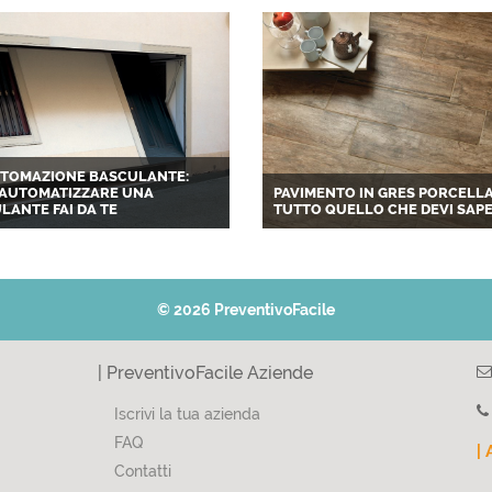
UTOMAZIONE BASCULANTE:
AUTOMATIZZARE UNA
PAVIMENTO IN GRES PORCELL
LANTE FAI DA TE
TUTTO QUELLO CHE DEVI SAP
© 2026 PreventivoFacile
| PreventivoFacile Aziende
Iscrivi la tua azienda
FAQ
| 
Contatti