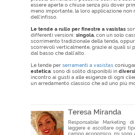
essere aperte o chiuse senza più dover pri
meno importante, la loro applicazione non 
dell'infisso.
Le tende a rullo per finestre a vasistas
son
differenti versioni:
singola
, con un solo cass
scorrimento tradizionale della tenda, oppu
scorrevoli verticalmente, grazie ai quali si 
dal basso che dall'alto.
Le tende per
serramenti a vasistas
coniugan
estetica
: sono di solito disponibili in
diversi
incontro ai gusti a alle esigenze di ogni cl
un arredamento classico che ad uno più m
Teresa Miranda
Responsabile Marketing di 
leggere e ascoltare ogni ti
campo economico, mi sono ap