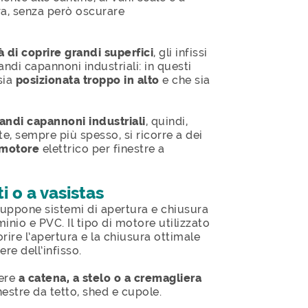
ura, senza però oscurare
à di coprire grandi superfici
, gli infissi
ndi capannoni industriali: in questi
sia
posizionata troppo in alto
e che sia
randi capannoni industriali
, quindi,
te, sempre più spesso, si ricorre a dei
motore
elettrico per finestre a
i o a vasistas
uppone sistemi di apertura e chiusura
luminio e PVC. Il tipo di motore utilizzato
rire l’apertura e la chiusura ottimale
re dell’infisso.
ere
a catena, a stelo o a cremagliera
estre da tetto, shed e cupole.