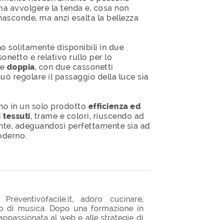
ma avvolgere la tenda e, cosa non
nasconde, ma anzi esalta la bellezza
o solitamente disponibili in due
onetto e relativo rullo per lo
re
doppia
, con due cassonetti
può regolare il passaggio della luce sia
o in un solo prodotto
efficienza ed
 tessuti
, trame e colori, riuscendo ad
iente, adeguandosi perfettamente sia ad
oderno.
Preventivofacile.it, adoro cucinare,
po di musica. Dopo una formazione in
passionata al web e alle strategie di