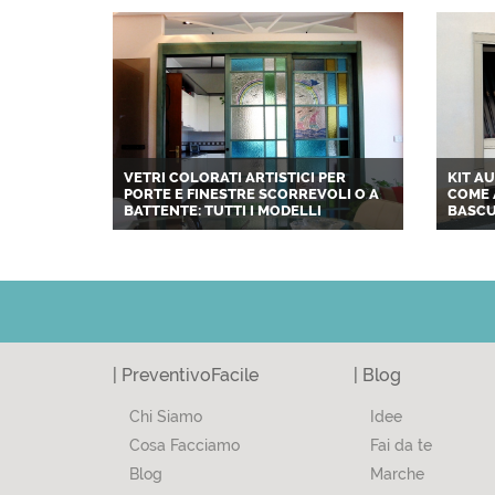
VETRI COLORATI ARTISTICI PER
KIT A
PORTE E FINESTRE SCORREVOLI O A
COME 
BATTENTE: TUTTI I MODELLI
BASCU
| PreventivoFacile
| Blog
Chi Siamo
Idee
Cosa Facciamo
Fai da te
Blog
Marche