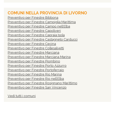
Preventivo per Finestre Campobasso
Preventivo per Finestre Carbonia-Iglesias
Preventivo per Finestre Caserta
COMUNI NELLA PROVINCIA DI LIVORNO
Preventivo per Finestre Catania
Preventivo per Finestre Bibbona
Preventivo per Finestre Catanzaro
Preventivo per Finestre Campiglia Marittima
Preventivo per Finestre Chieti
Preventivo per Finestre Campo nell'Elba
Preventivo per Finestre Como
Preventivo per Finestre Capoliveri
Preventivo per Finestre Cosenza
Preventivo per Finestre Capraia Isola
Preventivo per Finestre Cremona
Preventivo per Finestre Castagneto Carducci
Preventivo per Finestre Crotone
Preventivo per Finestre Cecina
Preventivo per Finestre Cuneo
Preventivo per Finestre Collesalvetti
Preventivo per Finestre Enna
Preventivo per Finestre Marciana
Preventivo per Finestre Fermo
Preventivo per Finestre Marciana Marina
Preventivo per Finestre Ferrara
Preventivo per Finestre Piombino
Preventivo per Finestre Firenze
Preventivo per Finestre Porto Azzurro
Preventivo per Finestre Foggia
Preventivo per Finestre Portoferraio
Preventivo per Finestre Forlì-Cesena
Preventivo per Finestre Rio Marina
Preventivo per Finestre Frosinone
Preventivo per Finestre Rio nell'Elba
Preventivo per Finestre Genova
Preventivo per Finestre Rosignano Marittimo
Preventivo per Finestre Gorizia
Preventivo per Finestre San Vincenzo
Preventivo per Finestre Grosseto
Preventivo per Finestre Sassetta
Preventivo per Finestre Imperia
Vedi tutti i comuni
Preventivo per Finestre Suvereto
Preventivo per Finestre Isernia
Preventivo per Finestre L'Aquila
Preventivo per Finestre La Spezia
Preventivo per Finestre Latina
Preventivo per Finestre Lecce