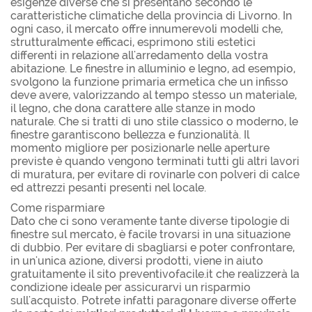
esigenze diverse che si presentano secondo le
caratteristiche climatiche della provincia di Livorno. In
ogni caso, il mercato offre innumerevoli modelli che,
strutturalmente efficaci, esprimono stili estetici
differenti in relazione all'arredamento della vostra
abitazione. Le finestre in alluminio e legno, ad esempio,
svolgono la funzione primaria ermetica che un infisso
deve avere, valorizzando al tempo stesso un materiale,
il legno, che dona carattere alle stanze in modo
naturale. Che si tratti di uno stile classico o moderno, le
finestre garantiscono bellezza e funzionalità. Il
momento migliore per posizionarle nelle aperture
previste è quando vengono terminati tutti gli altri lavori
di muratura, per evitare di rovinarle con polveri di calce
ed attrezzi pesanti presenti nel locale.
Come risparmiare
Dato che ci sono veramente tante diverse tipologie di
finestre sul mercato, è facile trovarsi in una situazione
di dubbio. Per evitare di sbagliarsi e poter confrontare,
in un'unica azione, diversi prodotti, viene in aiuto
gratuitamente il sito preventivofacile.it che realizzerà la
condizione ideale per assicurarvi un risparmio
sull'acquisto. Potrete infatti paragonare diverse offerte