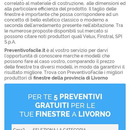
correlato al materiale di costruzione, alle dimensioni ed
alla particolare efficienza del prodotto. Il taglio delle
finestre è importante che possa corrispondere ad un
concetto di bello estetico classico o moderno a
seconda dell'arredamento presente nell'abitazione. Tra
le numerose proposte disponibili sul mercato si
possono citare noti produttori quali Velux, Finstral, SPI
S.p.A.
Preventivofacile.it
è al vostro servizio per darvi
l'opportunità di conoscere marche e modelli che
possono fare al caso vostro, comparando il prezzo
delle finestre tra diversi modelli, in modo da garantirvi il
risultato migliore. Trova con PreventivoFacile i migliori
produttori di
finestre della provincia di Livorno
PER TE
5 PREVENTIVI
GRATUITI
PER LE
TUE
FINESTRE
A
LIVORNO
Cosa?