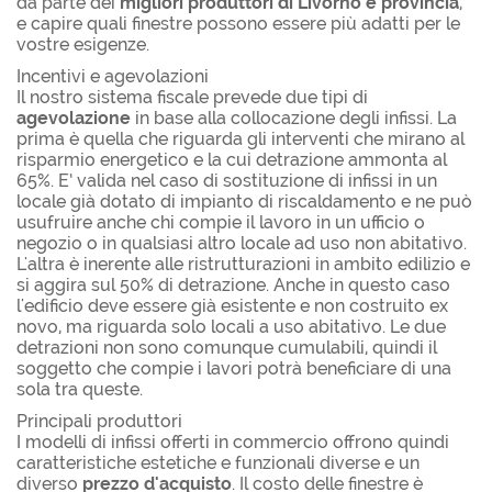
da parte dei
migliori produttori di Livorno e provincia
,
e capire quali finestre possono essere più adatti per le
vostre esigenze.
Incentivi e agevolazioni
Il nostro sistema fiscale prevede due tipi di
agevolazione
in base alla collocazione degli infissi. La
prima è quella che riguarda gli interventi che mirano al
risparmio energetico e la cui detrazione ammonta al
65%. E’ valida nel caso di sostituzione di infissi in un
locale già dotato di impianto di riscaldamento e ne può
usufruire anche chi compie il lavoro in un ufficio o
negozio o in qualsiasi altro locale ad uso non abitativo.
L'altra è inerente alle ristrutturazioni in ambito edilizio e
si aggira sul 50% di detrazione. Anche in questo caso
l'edificio deve essere già esistente e non costruito ex
novo, ma riguarda solo locali a uso abitativo. Le due
detrazioni non sono comunque cumulabili, quindi il
soggetto che compie i lavori potrà beneficiare di una
sola tra queste.
Principali produttori
I modelli di infissi offerti in commercio offrono quindi
caratteristiche estetiche e funzionali diverse e un
diverso
prezzo d'acquisto
. Il costo delle finestre è