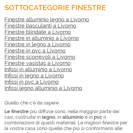
SOTTOCATEGORIE FINESTRE
Finestre alluminio legno a Livorno
Finestre basculanti a Livorno
Finestre blindate a Livorno
Finestre in alluminio a Livorno
Finestre in legno a Livorno
Finestre in pvc a Livorno
Finestre scorrevoli a Livorno
Finestre vasistas a Livorno
Infissi in alluminio a Livorno
Infissi in legno a Livorno
Infissi in pvc a Livorno
Infissi legno alluminio a Livorno
Quello che c'è da sapere
Le finestre
più diffuse sono, nella maggior parte dei
casi, costruite in
legno
, in
alluminio
e in
pvc
o
combinazioni di questi materiali. Le migliori finestre per
la vostra casa sono quelle che più si conformano alle