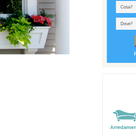
Cosa?
Dove?
Arredame