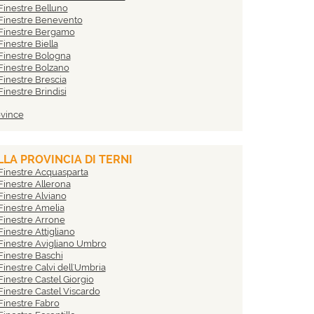
Finestre Belluno
 Finestre Benevento
 Finestre Bergamo
inestre Biella
Finestre Bologna
Finestre Bolzano
Finestre Brescia
inestre Brindisi
inestre Cagliari
ovince
inestre Caltanissetta
 Finestre Campobasso
Finestre Carbonia-Iglesias
Finestre Caserta
LA PROVINCIA DI TERNI
Finestre Catania
Finestre Acquasparta
Finestre Catanzaro
Finestre Allerona
Finestre Chieti
Finestre Alviano
 Finestre Como
Finestre Amelia
Finestre Cosenza
Finestre Arrone
 Finestre Cremona
inestre Attigliano
Finestre Crotone
Finestre Avigliano Umbro
 Finestre Cuneo
Finestre Baschi
Finestre Enna
inestre Calvi dell'Umbria
 Finestre Fermo
Finestre Castel Giorgio
Finestre Ferrara
Finestre Castel Viscardo
Finestre Firenze
Finestre Fabro
Finestre Foggia