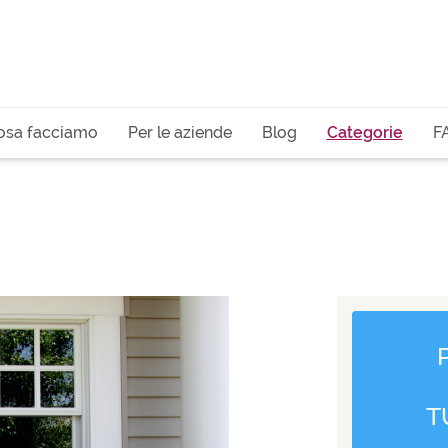
osa facciamo
Per le aziende
Blog
Categorie
F
T