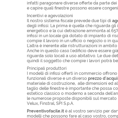
infatti paragonare diverse offerte da parte dei
e capire quali finestre possono essere congenia
Incentivi e agevolazioni
Il nostro sistema fiscale prevede due tipi di
ag
degli infissi. La prima è quella che riguarda gl
energetico e la cui detrazione ammonta al 65%. 
infissi in un locale già dotato di impianto di 
compie il lavoro in un ufficio o negozio o in qu
L'altra è inerente alle ristrutturazioni in ambito
Anche in questo caso l'edificio deve essere gi
riguarda solo locali a uso abitativo. Le due 
quindi il soggetto che compie i lavori potrà be
Principali produttori
I modelli di infissi offerti in commercio offrono
funzionali diverse e un diverso
prezzo d'acqui
materiale di costruzione, alle dimensioni ed all
taglio delle finestre è importante che possa c
estetico classico o moderno a seconda dell'ar
le numerose proposte disponibili sul mercato s
Velux, Finstral, SPI S.p.A.
Preventivofacile.it
è al vostro servizio per da
modelli che possono fare al caso vostro, compa