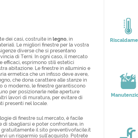
e dei casi, costruite in
legno
, in
Riscaldame
riali. Le migliori finestre per la vostra
sigenze diverse che si presentano
incia di Terni. In ogni caso, il mercato
efficaci, esprimono stili estetici
tra abitazione. Le finestre in alluminio e
ria ermetica che un infisso deve avere,
egno, che dona carattere alle stanze in
ico o moderno, le finestre garantiscono
uno per posizionarle nelle aperture
Manutenzi
tri lavori di muratura, per evitare di
i presenti nel locale.
gie di finestre sul mercato, è facile
e di sbagliarsi e poter confrontare, in
 gratuitamente il sito preventivofacile.it
arvi un risparmio sull'acquisto. Potrete