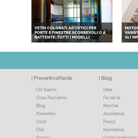
VETRI COLORATI ARTISTICI PER
MOTOR
PORTE E FINESTRE SCORREVOLI O A
VASIST
BATTENTE: TUTTI I MODELLI
GLI IN
| PreventivoFacile
| Blog
Chi Siamo
Idee
Cosa Facciamo
Fai da te
Blog
Marche
Preventivi
Assistenza
Costi
Prezzi
FAQ
Normativa
Privacy
Ordini professiona