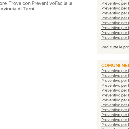
iore. Trova con PreventivoFacile le
Preventivo per 
rovincia di Terni
Preventivo per
Preventivo per
Preventivo per F
Preventivo per 
Preventivo per 
Preventivo per 
Preventivo per F
Preventivo per F
Vedi tutte le pr
Preventivo per F
Preventivo per
Preventivo per 
Preventivo per 
COMUNI NEL
Preventivo per 
Preventivo per 
Preventivo per 
Preventivo per 
Preventivo per 
Preventivo per 
Preventivo per
Preventivo per 
Preventivo per 
Preventivo per 
Preventivo per
Preventivo per F
Preventivo per 
Preventivo per 
Preventivo per
Preventivo per 
Preventivo per 
Preventivo per F
Preventivo per
Preventivo per 
Preventivo per 
Preventivo per 
Preventivo per 
Preventivo per 
Preventivo per 