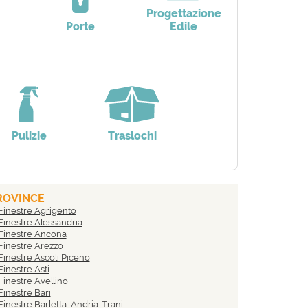
Progettazione
Porte
Edile
Pulizie
Traslochi
ROVINCE
Finestre Agrigento
Finestre Alessandria
Finestre Ancona
Finestre Arezzo
Finestre Ascoli Piceno
inestre Asti
Finestre Avellino
Finestre Bari
Finestre Barletta-Andria-Trani