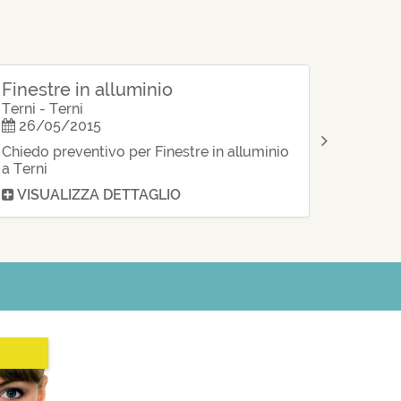
inestre Ogliastra
Finestre Olbia-Tempio
Finestre Oristano
Finestre Padova
Finestre Palermo
Finestre in alluminio
Finestre Parma
Finestre Pavia
Terni - Terni
Finestre Perugia
26/05/2015
Finestre Pesaro e Urbino
Chiedo preventivo per Finestre in alluminio
Finestre Pescara
Finestre Piacenza
a Terni
Finestre Pisa
VISUALIZZA DETTAGLIO
inestre Pistoia
 Finestre Pordenone
Finestre Potenza
Finestre Prato
Finestre Ragusa
 Finestre Ravenna
Finestre Reggio Calabria
Finestre Reggio Emilia
inestre Rieti
Finestre Rimini
 Finestre Roma
Finestre Rovigo
Finestre Salerno
Finestre Sassari