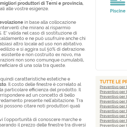
migliori produttori di Terni e provincia
,
li alle vostre esigenze.
Piscine
evolazione
in base alla collocazione
i interventi che mirano al risparmio
E’ valida nel caso di sostituzione di
riscaldamento e ne può usufruire anche chi
alsiasi altro locale ad uso non abitativo.
 edilizio e si aggira sul 50% di detrazione.
à esistente e non costruito ex novo, ma
detrazioni non sono comunque cumulabili,
neficiare di una sola tra queste.
 quindi caratteristiche estetiche e
TUTTE LE P
sto
. Il costo delle finestre è correlato al
Preventivo per 
a particolare efficienza del prodotto. Il
Preventivo per 
orrispondere ad un concetto di bello
Preventivo per 
redamento presente nell'abitazione. Tra
Preventivo per 
i possono citare noti produttori quali
Preventivo per 
Preventivo per F
Preventivo per 
rvi l'opportunità di conoscere marche e
Preventivo per 
rando il prezzo delle finestre tra diversi
Preventivo per 