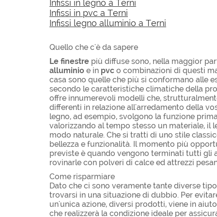
Infissi in legno a Terni
Infissi in pvc a Terni
Infissi legno alluminio a Terni
Quello che c'è da sapere
Le finestre
più diffuse sono, nella maggior part
alluminio
e in
pvc
o combinazioni di questi mate
casa sono quelle che più si conformano alle e
secondo le caratteristiche climatiche della prov
offre innumerevoli modelli che, strutturalmente 
differenti in relazione all'arredamento della vos
legno, ad esempio, svolgono la funzione prima
valorizzando al tempo stesso un materiale, il l
modo naturale. Che si tratti di uno stile class
bellezza e funzionalità. Il momento più opport
previste è quando vengono terminati tutti gli al
rovinarle con polveri di calce ed attrezzi pesant
Come risparmiare
Dato che ci sono veramente tante diverse tipolo
trovarsi in una situazione di dubbio. Per evitar
un'unica azione, diversi prodotti, viene in aiuto
che realizzerà la condizione ideale per assicur