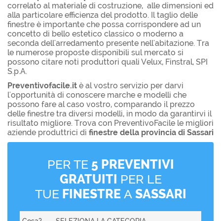
correlato al materiale di costruzione, alle dimensioni ed
alla particolare efficienza del prodotto. Il taglio delle
finestre è importante che possa corrispondere ad un
concetto di bello estetico classico o moderno a
seconda dell'arredamento presente nell'abitazione. Tra
le numerose proposte disponibili sul mercato si
possono citare noti produttori quali Velux, Finstral, SPI
S.p.A.
Preventivofacile.it
è al vostro servizio per darvi
l'opportunità di conoscere marche e modelli che
possono fare al caso vostro, comparando il prezzo
delle finestre tra diversi modelli, in modo da garantirvi il
risultato migliore. Trova con PreventivoFacile le migliori
aziende produttrici di
finestre della provincia di Sassari
PER TE
5 PREVENTIVI
GRATUITI
PER LE
TUE
FINESTRE
A
SASSARI
Cosa?