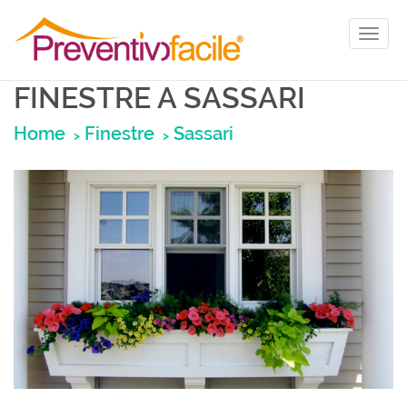
Toggl
naviga
FINESTRE A SASSARI
Home
Finestre
Sassari