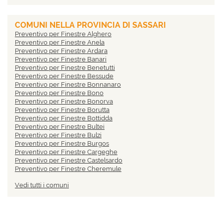
Preventivo per Finestre Campobasso
Preventivo per Finestre Carbonia-Iglesias
Preventivo per Finestre Caserta
COMUNI NELLA PROVINCIA DI SASSARI
Preventivo per Finestre Catania
Preventivo per Finestre Alghero
Preventivo per Finestre Catanzaro
Preventivo per Finestre Anela
Preventivo per Finestre Chieti
Preventivo per Finestre Ardara
Preventivo per Finestre Como
Preventivo per Finestre Banari
Preventivo per Finestre Cosenza
Preventivo per Finestre Benetutti
Preventivo per Finestre Cremona
Preventivo per Finestre Bessude
Preventivo per Finestre Crotone
Preventivo per Finestre Bonnanaro
Preventivo per Finestre Cuneo
Preventivo per Finestre Bono
Preventivo per Finestre Enna
Preventivo per Finestre Bonorva
Preventivo per Finestre Fermo
Preventivo per Finestre Borutta
Preventivo per Finestre Ferrara
Preventivo per Finestre Bottidda
Preventivo per Finestre Firenze
Preventivo per Finestre Bultei
Preventivo per Finestre Foggia
Preventivo per Finestre Bulzi
Preventivo per Finestre Forlì-Cesena
Preventivo per Finestre Burgos
Preventivo per Finestre Frosinone
Preventivo per Finestre Cargeghe
Preventivo per Finestre Genova
Preventivo per Finestre Castelsardo
Preventivo per Finestre Gorizia
Preventivo per Finestre Cheremule
Preventivo per Finestre Grosseto
Preventivo per Finestre Chiaramonti
Preventivo per Finestre Imperia
Vedi tutti i comuni
Preventivo per Finestre Codrongianos
Preventivo per Finestre Isernia
Preventivo per Finestre Cossoine
Preventivo per Finestre L'Aquila
Preventivo per Finestre Erula
Preventivo per Finestre La Spezia
Preventivo per Finestre Esporlatu
Preventivo per Finestre Latina
Preventivo per Finestre Florinas
Preventivo per Finestre Lecce