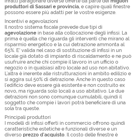
infatti paragonare diverse offerte da parte dei
migliori
produttori di Sassari e provincia
, e capire quali finestre
possono essere più adatti per le vostre esigenze.
Incentivi e agevolazioni
Il nostro sistema fiscale prevede due tipi di
agevolazione
in base alla collocazione degli infissi. La
prima è quella che riguarda gli interventi che mirano al
risparmio energetico e la cui detrazione ammonta al
65%. E’ valida nel caso di sostituzione di infissi in un
locale già dotato di impianto di riscaldamento e ne può
usufruire anche chi compie il lavoro in un ufficio o
negozio o in qualsiasi altro locale ad uso non abitativo.
L'altra è inerente alle ristrutturazioni in ambito edilizio e
si aggira sul 50% di detrazione. Anche in questo caso
l'edificio deve essere già esistente e non costruito ex
novo, ma riguarda solo locali a uso abitativo. Le due
detrazioni non sono comunque cumulabili, quindi il
soggetto che compie i lavori potrà beneficiare di una
sola tra queste.
Principali produttori
I modelli di infissi offerti in commercio offrono quindi
caratteristiche estetiche e funzionali diverse e un
diverso
prezzo d'acquisto
. Il costo delle finestre è