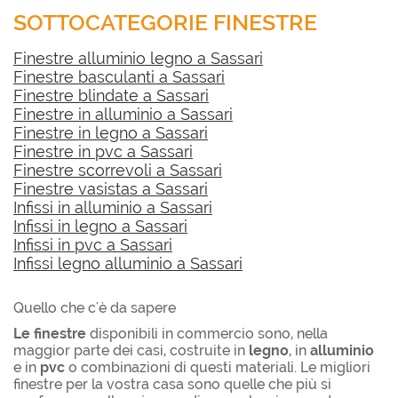
SOTTOCATEGORIE FINESTRE
Finestre alluminio legno a Sassari
Finestre basculanti a Sassari
Finestre blindate a Sassari
Finestre in alluminio a Sassari
Finestre in legno a Sassari
Finestre in pvc a Sassari
Finestre scorrevoli a Sassari
Finestre vasistas a Sassari
Infissi in alluminio a Sassari
Infissi in legno a Sassari
Infissi in pvc a Sassari
Infissi legno alluminio a Sassari
Quello che c'è da sapere
Le finestre
disponibili in commercio sono, nella
maggior parte dei casi, costruite in
legno
, in
alluminio
e in
pvc
o combinazioni di questi materiali. Le migliori
finestre per la vostra casa sono quelle che più si