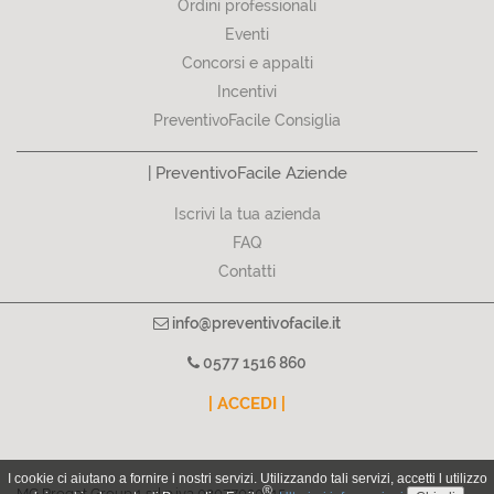
Ordini professionali
Eventi
Concorsi e appalti
Incentivi
PreventivoFacile Consiglia
| PreventivoFacile Aziende
Iscrivi la tua azienda
FAQ
Contatti
info@preventivofacile.it
0577 1516 860
| ACCEDI |
I cookie ci aiutano a fornire i nostri servizi. Utilizzando tali servizi, accetti l utilizzo
®
MG Proget Group 1 srl p.iva 02077020515