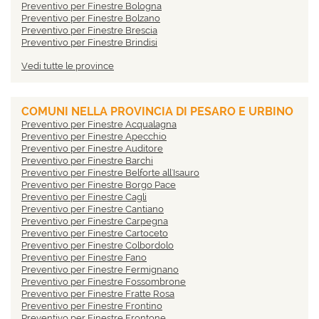
Preventivo per Finestre Bologna
Preventivo per Finestre Bolzano
Preventivo per Finestre Brescia
Preventivo per Finestre Brindisi
Preventivo per Finestre Cagliari
Vedi tutte le province
Preventivo per Finestre Caltanissetta
Preventivo per Finestre Campobasso
Preventivo per Finestre Carbonia-Iglesias
Preventivo per Finestre Caserta
COMUNI NELLA PROVINCIA DI PESARO E URBINO
Preventivo per Finestre Catania
Preventivo per Finestre Acqualagna
Preventivo per Finestre Catanzaro
Preventivo per Finestre Apecchio
Preventivo per Finestre Chieti
Preventivo per Finestre Auditore
Preventivo per Finestre Como
Preventivo per Finestre Barchi
Preventivo per Finestre Cosenza
Preventivo per Finestre Belforte all'Isauro
Preventivo per Finestre Cremona
Preventivo per Finestre Borgo Pace
Preventivo per Finestre Crotone
Preventivo per Finestre Cagli
Preventivo per Finestre Cuneo
Preventivo per Finestre Cantiano
Preventivo per Finestre Enna
Preventivo per Finestre Carpegna
Preventivo per Finestre Fermo
Preventivo per Finestre Cartoceto
Preventivo per Finestre Ferrara
Preventivo per Finestre Colbordolo
Preventivo per Finestre Firenze
Preventivo per Finestre Fano
Preventivo per Finestre Foggia
Preventivo per Finestre Fermignano
Preventivo per Finestre Forlì-Cesena
Preventivo per Finestre Fossombrone
Preventivo per Finestre Frosinone
Preventivo per Finestre Fratte Rosa
Preventivo per Finestre Genova
Preventivo per Finestre Frontino
Preventivo per Finestre Gorizia
Preventivo per Finestre Frontone