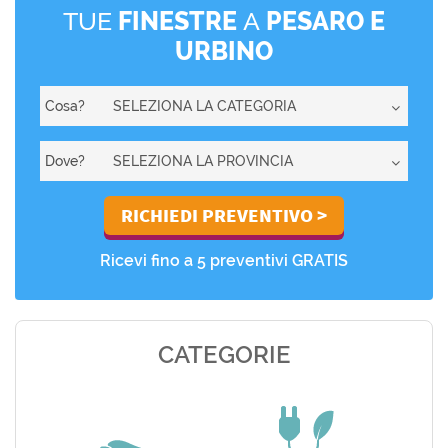
TUE
FINESTRE
A
PESARO E
URBINO
Cosa?
Dove?
Ricevi fino a 5 preventivi GRATIS
CATEGORIE