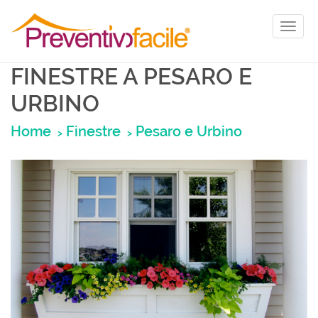
Toggl
naviga
FINESTRE A PESARO E
URBINO
Home
Finestre
Pesaro e Urbino