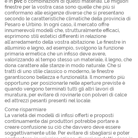
e in
pvc
o combinazioni di questi materiali. Le migliori
finestre per la vostra casa sono quelle che più si
conformano alle esigenze diverse che si presentano
secondo le caratteristiche climatiche della provincia di
Pesaro e Urbino. In ogni caso, il mercato offre
innumerevoli modelli che, strutturalmente efficaci,
esprimono stili estetici differenti in relazione
all'arredamento della vostra abitazione. Le finestre in
alluminio e legno, ad esempio, svolgono la funzione
primaria ermetica che un infisso deve avere,
valorizzando al tempo stesso un materiale, il legno, che
dona carattere alle stanze in modo naturale. Che si
tratti di uno stile classico o moderno, le finestre
garantiscono bellezza e funzionalità. Il momento più
opportuno per posizionarle nelle aperture previste è
quando vengono terminati tutti gli altri lavori di
muratura, per evitare di rovinarle con polveri di calce
ed attrezzi pesanti presenti nel locale.
Come risparmiare
La varietà dei modelli di infissi offerti e proposti
continuamente dai produttori potrebbe portare a
creare confusione su ciò che davvero deve essere
soggettivamente utile. Per evitare di sbagliarsi e poter