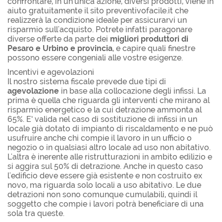
confrontare, in un'unica azione, diversi prodotti, viene in
aiuto gratuitamente il sito preventivofacile.it che
realizzerà la condizione ideale per assicurarvi un
risparmio sull'acquisto. Potrete infatti paragonare
diverse offerte da parte dei
migliori produttori di
Pesaro e Urbino e provincia
, e capire quali finestre
possono essere congeniali alle vostre esigenze.
Incentivi e agevolazioni
Il nostro sistema fiscale prevede due tipi di
agevolazione
in base alla collocazione degli infissi. La
prima è quella che riguarda gli interventi che mirano al
risparmio energetico e la cui detrazione ammonta al
65%. E’ valida nel caso di sostituzione di infissi in un
locale già dotato di impianto di riscaldamento e ne può
usufruire anche chi compie il lavoro in un ufficio o
negozio o in qualsiasi altro locale ad uso non abitativo.
L'altra è inerente alle ristrutturazioni in ambito edilizio e
si aggira sul 50% di detrazione. Anche in questo caso
l'edificio deve essere già esistente e non costruito ex
novo, ma riguarda solo locali a uso abitativo. Le due
detrazioni non sono comunque cumulabili, quindi il
soggetto che compie i lavori potrà beneficiare di una
sola tra queste.