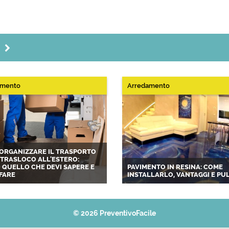
G
amento
Arredamento
ORGANIZZARE IL TRASPORTO
L TRASLOCO ALL'ESTERO:
 QUELLO CHE DEVI SAPERE E
PAVIMENTO IN RESINA: COME
FARE
INSTALLARLO, VANTAGGI E PUL
© 2026 PreventivoFacile