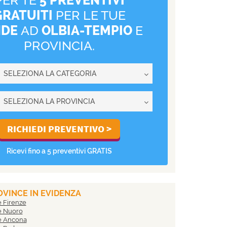
GRATUITI
PER LE TUE
NDE
AD
OLBIA-TEMPIO
E
PROVINCIA.
Ricevi fino a 5 preventivi GRATIS
VINCE IN EVIDENZA
e Firenze
e Nuoro
e Ancona