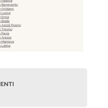
e Padova
e Benevento
 Oristano
e Lucca
e Enna
 Biella
 Ascoli Piceno
 Treviso
 Pavia
e Arezzo
e Mantova
 Latina
IENTI