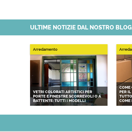
ULTIME NOTIZIE DAL NOSTRO BLO
Arredamento
Arred
COME 
VETRI COLORATI ARTISTICI PER
PER I
PORTE E FINESTRE SCORREVOLI O A
TUTTO
BATTENTE: TUTTI I MODELLI
COME 