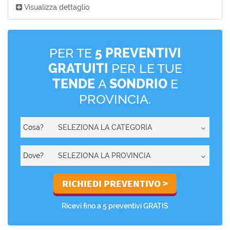
Visualizza dettaglio
PER TE
5 PREVENTIVI
GRATUITI
PER LE TUE
TENDE
A
SONDRIO
E
PROVINCIA.
Cosa?
Dove?
Ricevi fino a 5 preventivi GRATIS