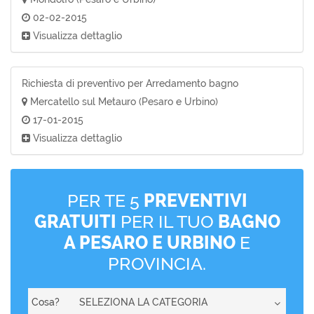
02-02-2015
Visualizza dettaglio
Richiesta di preventivo per Arredamento bagno
Mercatello sul Metauro (Pesaro e Urbino)
17-01-2015
Visualizza dettaglio
PER TE 5
PREVENTIVI
GRATUITI
PER IL TUO
BAGNO
A PESARO E URBINO
E
PROVINCIA.
Cosa?