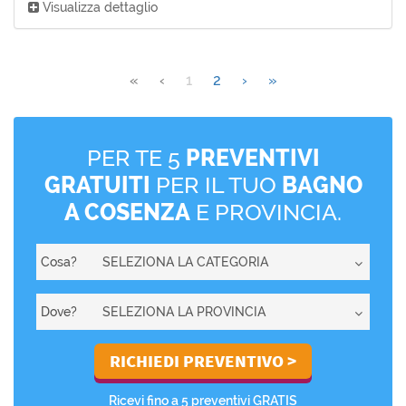
Visualizza dettaglio
«
‹
1
2
›
»
PER TE 5
PREVENTIVI
GRATUITI
PER IL TUO
BAGNO
A COSENZA
E PROVINCIA.
Cosa?
Dove?
Ricevi fino a 5 preventivi GRATIS