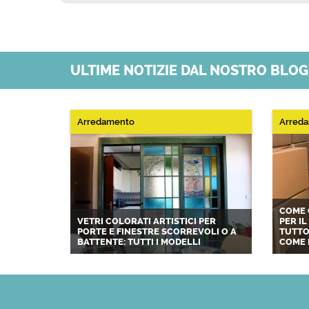
ULTIME NOTIZIE DAL NOSTRO BLO
Arredamento
Arred
COME 
VETRI COLORATI ARTISTICI PER
PER I
PORTE E FINESTRE SCORREVOLI O A
TUTTO
BATTENTE: TUTTI I MODELLI
COME 