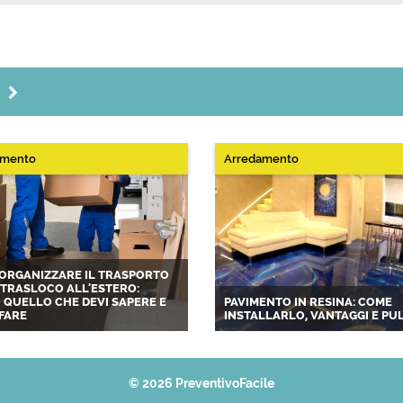
G
amento
Arredamento
ORGANIZZARE IL TRASPORTO
L TRASLOCO ALL'ESTERO:
 QUELLO CHE DEVI SAPERE E
PAVIMENTO IN RESINA: COME
FARE
INSTALLARLO, VANTAGGI E PUL
© 2026 PreventivoFacile