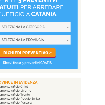
ATUITI
PER ARREDARE
L'UFFICIO A
CATANIA
.
Ricevi fino a 5 preventivi GRATIS
VINCE IN EVIDENZA
amento ufficio Chieti
amento ufficio Livorno
amento ufficio Trento
amento ufficio Reggio Emilia
amento ufficio Pescara