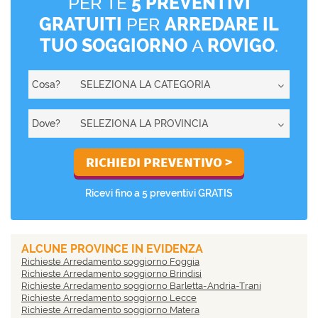
PER TE
5 PREVENTIVI
GRATUITI
PER
ARREDARE IL
TUO SOGGIORNO
A
ROVIGO
.
Cosa?
Dove?
Ricevi fino a 5 preventivi GRATIS
ALCUNE PROVINCE IN EVIDENZA
Richieste Arredamento soggiorno Foggia
Richieste Arredamento soggiorno Brindisi
Richieste Arredamento soggiorno Barletta-Andria-Trani
Richieste Arredamento soggiorno Lecce
Richieste Arredamento soggiorno Matera