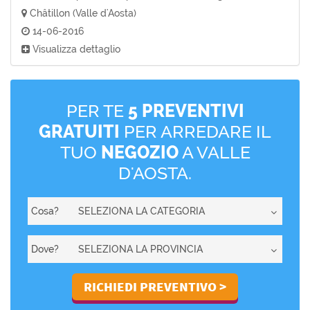
Châtillon (Valle d'Aosta)
14-06-2016
Visualizza dettaglio
PER TE
5 PREVENTIVI
GRATUITI
PER ARREDARE IL
TUO
NEGOZIO
A VALLE
D'AOSTA.
Cosa?
Dove?