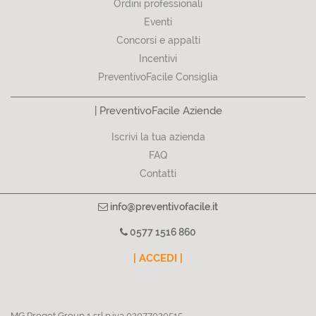
Ordini professionali
Eventi
Concorsi e appalti
Incentivi
PreventivoFacile Consiglia
| PreventivoFacile Aziende
Iscrivi la tua azienda
FAQ
Contatti
info@preventivofacile.it
0577 1516 860
| ACCEDI |
MG Proget Group 1 srl p.iva 02077020515