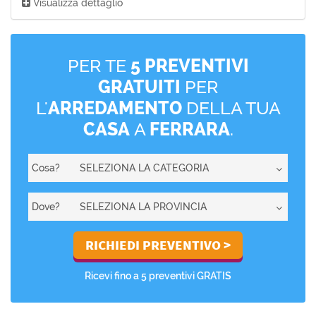
Visualizza dettaglio
PER TE
5 PREVENTIVI
GRATUITI
PER
L'
ARREDAMENTO
DELLA TUA
CASA
A
FERRARA
.
Cosa?
Dove?
Ricevi fino a 5 preventivi GRATIS