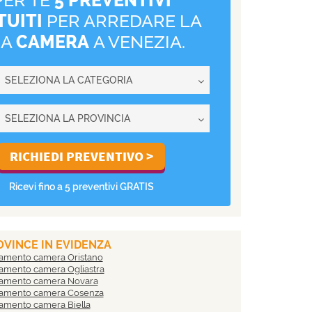
TUITI
PER ARREDARE LA
UA
CAMERA
A VENEZIA.
Ricevi fino a 5 preventivi GRATIS
VINCE IN EVIDENZA
damento camera Oristano
damento camera Ogliastra
damento camera Novara
damento camera Cosenza
damento camera Biella