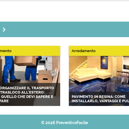
G
amento
Arredamento
ORGANIZZARE IL TRASPORTO
L TRASLOCO ALL'ESTERO:
 QUELLO CHE DEVI SAPERE E
PAVIMENTO IN RESINA: COME
FARE
INSTALLARLO, VANTAGGI E PUL
© 2026 PreventivoFacile