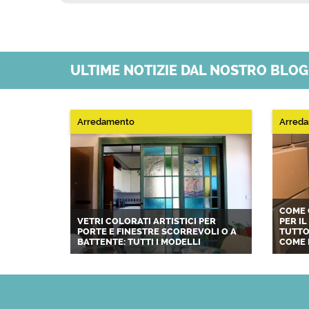
ULTIME NOTIZIE DAL NOSTRO BLO
Arredamento
Arred
COME 
VETRI COLORATI ARTISTICI PER
PER I
PORTE E FINESTRE SCORREVOLI O A
TUTTO
BATTENTE: TUTTI I MODELLI
COME 