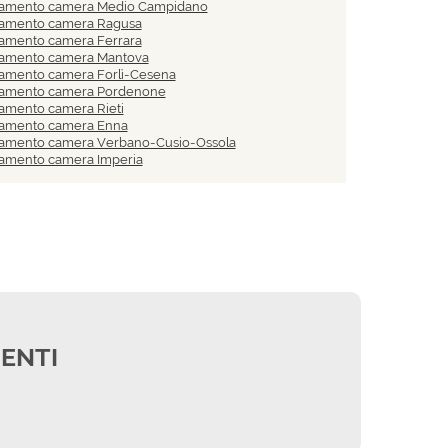
edamento camera Medio Campidano
damento camera Ragusa
damento camera Ferrara
damento camera Mantova
damento camera Forlì-Cesena
edamento camera Pordenone
damento camera Rieti
damento camera Enna
damento camera Verbano-Cusio-Ossola
damento camera Imperia
IENTI